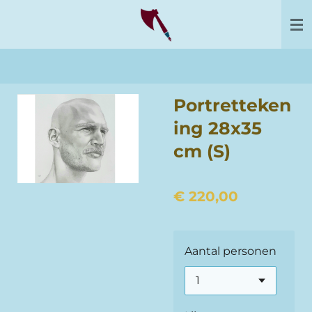
Ga
direct
naar
de
hoofdinhoud
Portretteken
ing 28x35
cm (S)
€ 220,00
Aantal personen