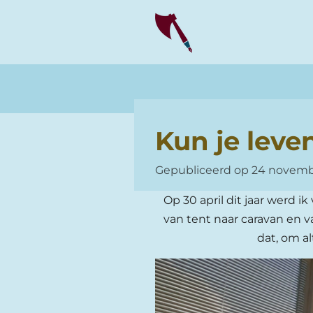
Ga
direct
naar
de
hoofdinhoud
Kun je leve
Gepubliceerd op 24 novemb
Op 30 april dit jaar werd i
van tent naar caravan en 
dat, om al