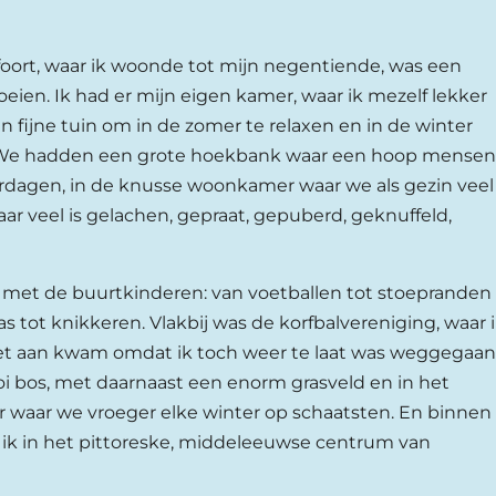
sfoort, waar ik woonde tot mijn negentiende, was een
oeien. Ik had er mijn eigen kamer, waar ik mezelf lekker
 fijne tuin om in de zomer te relaxen en in de winter
e hadden een grote hoekbank waar een hoop mensen
ardagen, in de knusse woonkamer waar we als gezin veel
ar veel is gelachen, gepraat, gepuberd, geknuffeld,
l met de buurtkinderen: van voetballen tot stoepranden
as tot knikkeren. Vlakbij was de korfbalvereniging, waar 
et aan kwam omdat ik toch weer te laat was weggegaan
ooi bos, met daarnaast een enorm grasveld en in het
r waar we vroeger elke winter op schaatsten. En binnen
s ik in het pittoreske, middeleeuwse centrum van