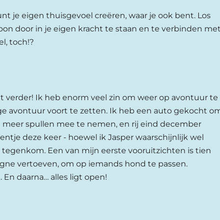
nt je eigen thuisgevoel creëren, waar je ook bent. Los
on door in je eigen kracht te staan en te verbinden me
l, toch!?
t verder! Ik heb enorm veel zin om weer op avontuur te
dige avontuur voort te zetten. Ik heb een auto gekocht o
t meer spullen mee te nemen, en rij eind december
eentje deze keer - hoewel ik Jasper waarschijnlijk wel
l tegenkom. Een van mijn eerste vooruitzichten is tien
tagne vertoeven, om op iemands hond te passen.
 En daarna… alles ligt open!