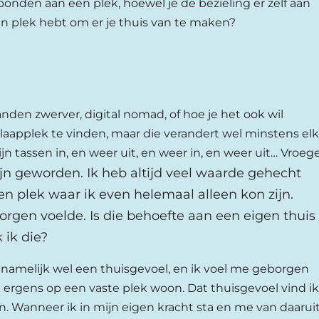
bonden aan een plek, hoewel je de bezieling er zelf aan
een plek hebt om er je thuis van te maken?
nden zwerver, digital nomad, of hoe je het ook wil
slaapplek te vinden, maar die verandert wel minstens el
n tassen in, en weer uit, en weer in, en weer uit… Vroeg
zijn geworden. Ik heb altijd veel waarde gehecht
en plek waar ik even helemaal alleen kon zijn.
orgen voelde. Is die behoefte aan een eigen thuis
 ik die?
 namelijk wel een thuisgevoel, en ik voel me geborgen
k ergens op een vaste plek woon. Dat thuisgevoel vind ik
n. Wanneer ik in mijn eigen kracht sta en me van daarui