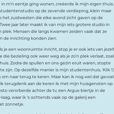
k in m’n eentje ging wonen, creëerde ik mijn eigen thuis.
 studentenstudio op de zevende verdieping, klein maar
p het zuidwesten die elke avond zicht gaven op de
ee jaar later maakt ik van mijn iets grotere studio in
 plek. Mensen die langs kwamen zeiden vaak dat ze
en de inrichting konden zien.
ls je een woonruimte inricht, stop je er ook iets van jezel
e die bezieling ook weer weg als je zo’n plek verlaat, zoal
 huis. Zodra de spullen en ons gezin eruit waren, stopte
e zijn. Op dezelfde manier is mijn studentenhuis, ‘Klik 13
n om naar terug te keren. Maar kan ik nog wel dat gevoe
s ik terugdenk aan de keren ik met mijn huisgenoten op
sto verorberde achter de tv, een Argus-biertje in de
Haag, waar ik 's ochtends vaak op de galerij een
et zonnetje.