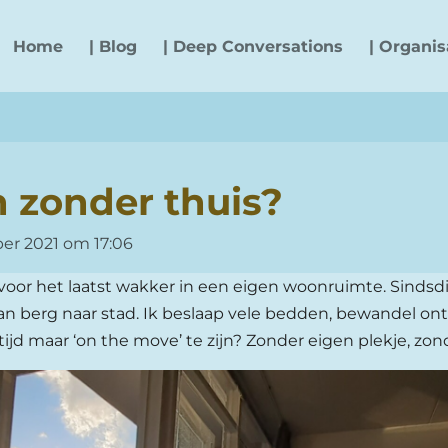
Home
| Blog
| Deep Conversations
| Organis
n zonder thuis?
er 2021 om 17:06
k voor het laatst wakker in een eigen woonruimte. Sindsdien
van berg naar stad. Ik beslaap vele bedden, bewandel on
tijd maar ‘on the move’ te zijn? Zonder eigen plekje, zo