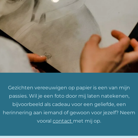
Gezichten vereeuwigen op papier is een van mijn
passies. Wil je een foto door mij laten natekenen,
bijvoorbeeld als cadeau voor een geliefde, een
herinnering aan iemand of gewoon voor jezelf? Neem
vooral
contact
met mij op.