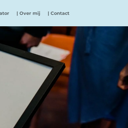
ator
| Over mij
| Contact